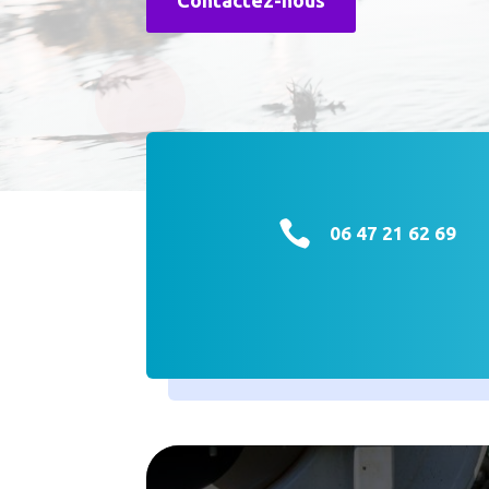

06 47 21 62 69