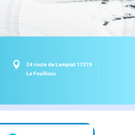

24 route de Lampiat 17270
Le Fouilloux