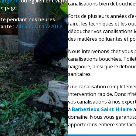
ange.fr,
ou également via le
canalisations bien débouchée
de page.
Forts de plusieurs années d’e
site pendant nos heures
faire, les techniques et les ou
vante :
24 Lampiat 17270 Le
déboucher vos canalisations l
des matières polluantes et po
Nous intervenons chez vous 
canalisations bouchées. Toilett
baignoire, ainsi que le débouc
sanitaires.
Une canalisation complètement
intervention rapide. Donc
n’hé
vos canalisations à nos expe
à
Barbezieux-Saint-Hilaire
a
domaine.
Nous vous garantiss
apporterons entière satisfact