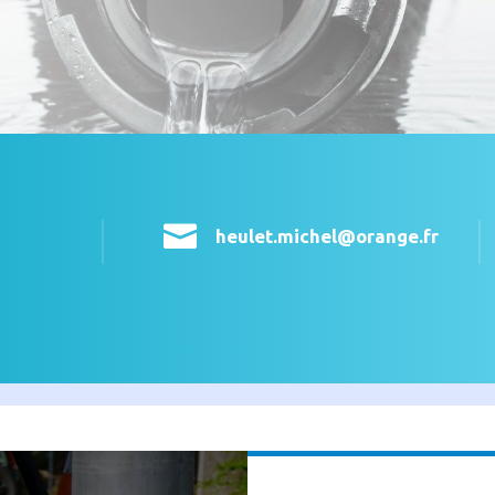

heulet.michel@orange.fr