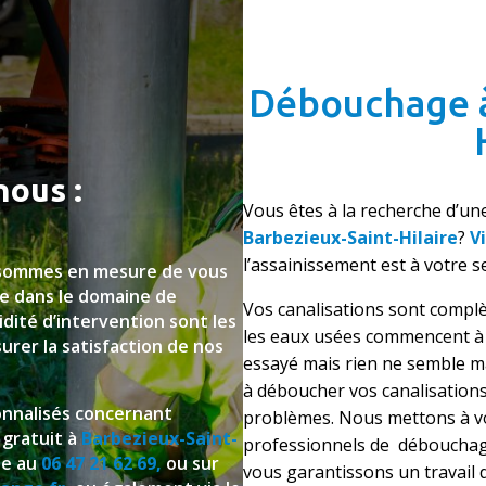
Débouchage à
nous :
Vous êtes à la recherche d’un
Barbezieux-Saint-Hilaire
?
V
l’assainissement est à votre se
 sommes en mesure de vous
e dans le domaine de
V
os canalisations sont comp
idité d’intervention sont les
les eaux usées commencent à 
urer la satisfaction de nos
essayé mais rien ne semble ma
à déboucher vos canalisation
nnalisés concernant
problèmes. Nous mettons à vo
 gratuit à
Barbezieux-Saint-
professionnels de déboucha
ne au
06 47 21 62 69
,
ou sur
vous garantissons un travail 